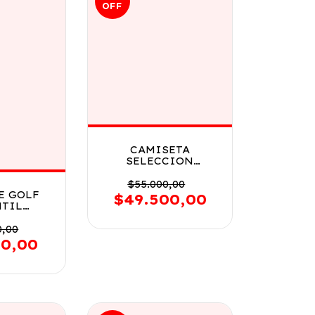
OFF
CAMISETA
SELECCION
ARGENTINA
VERSION 2026 VR1
$55.000,00
JM5900 TALLE M
E GOLF
$49.500,00
NTIL
TO EL
ZUL VR2
0,00
AZUL
70,00