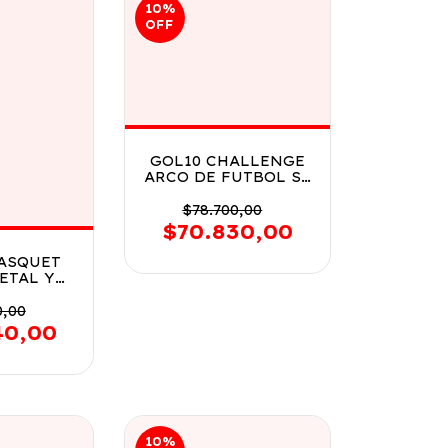
10
%
OFF
GOL10 CHALLENGE
ARCO DE FUTBOL SE
DEZLIZA CON
NIVELES COD SLW-
$78.700,00
960
$70.830,00
ASQUET
ETAL Y
 DUENDE
D 7408
0,00
40,00
10
%