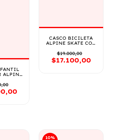
CASCO BICILETA
ALPINE SKATE CON
VISERA Y
VENTILACION VR1
$19.000,00
14113 NEGRO Y AZUL
$17.100,00
NFANTIL
R ALPINE
3 14121
JO
0,00
00,00
10
%