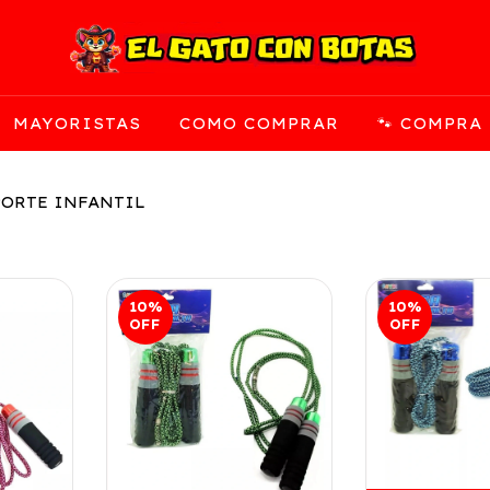
MAYORISTAS
COMO COMPRAR
🐾 COMPRA
ORTE INFANTIL
10
%
10
%
OFF
OFF