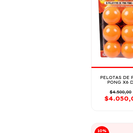
PELOTAS DE 
PONG X6 
PLASTICO 
BLISTER COD 
$4.500,00
FD400
$4.050,
10
%