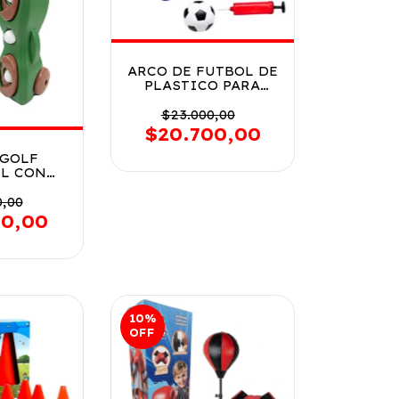
ARCO DE FUTBOL DE
PLASTICO PARA
ARMAR COD 51120
$23.000,00
$20.700,00
 GOLF
IL CON
UN PLAY
6818
0,00
50,00
10
%
OFF