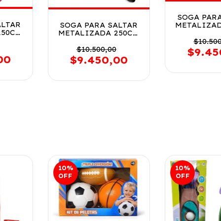
SOGA PARA
ALTAR
METALIZA
SOGA PARA SALTAR
250CM
BLISTE
METALIZADA 250CM
R1
FD23393
BLISTER VR2
$10.50
OSA
FD233936 VERDE
$10.500,00
$9.45
00
$9.450,00
10
%
10
%
OFF
OFF