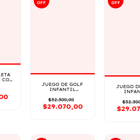
OFF
OFF
LETA
E CON
JUEGO DE GOLF
Y
JUEGO D
INFANTIL
 VR2
INFA
COMPLETO EL
O Y
,00
COMPLE
DUENDE AZUL VR1
$32.300,00
DUENDE A
$32.30
7774 AMARILLO
$29.070,00
7774 
$29.0