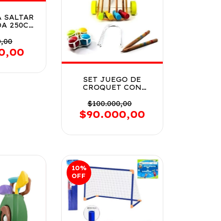
 SALTAR
DA 250CM
R VR3
6 AZUL
0,00
0,00
SET JUEGO DE
CROQUET CON
CARRITO FAYDI COD
FD80MAD
$100.000,00
$90.000,00
10
%
OFF