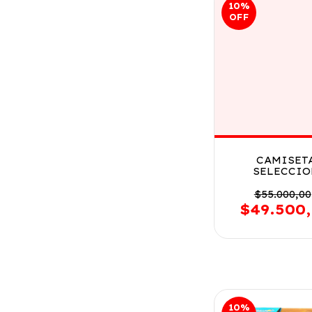
10
%
OFF
CAMISET
SELECCI
ARGENTI
VERSION 202
$55.000,00
JM5900 TALL
$49.500
10
%