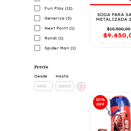
Fun Play (12)
SOGA PARA S
Generica (3)
METALIZADA 
BLISTER V
FD233936 R
Next Point (1)
$10.500,00
$9.450,
Rondi (1)
Spider Man (1)
Precio
Desde
Hasta
10
%
OFF