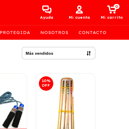
0
Ayuda
Mi cuenta
Mi carrito
 PROTEGIDA
NOSOTROS
CONTACTO
10
%
OFF