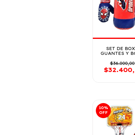
SET DE BO
GUANTES Y B
DE SPIDERMA
54734
$36.000,00
$32.400
10
%
OFF