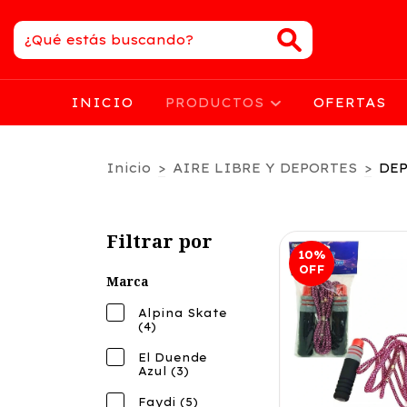
INICIO
PRODUCTOS
OFERTAS
Inicio
>
AIRE LIBRE Y DEPORTES
>
DEP
Filtrar por
10
%
OFF
Marca
Alpina Skate
(4)
El Duende
Azul (3)
Faydi (5)