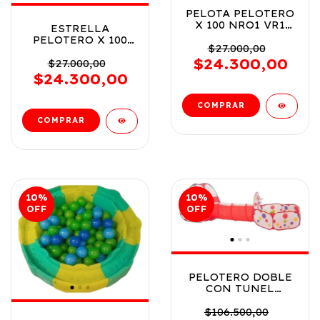
PELOTA PELOTERO
X 100 NRO1 VR1
ESTRELLA
PLT100 COLORES
PELOTERO X 100
PRIMARIOS
$27.000,00
NRO1 VR2
$24.300,00
PLT100ES COLORES
$27.000,00
PASTEL
$24.300,00
10
%
10
%
OFF
OFF
PELOTERO DOBLE
CON TUNEL
MODELO
LEONCITO COD
$106.500,00