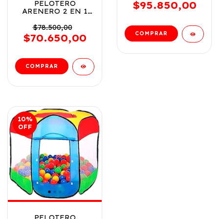
FD277027
PELOTERO
$95.850,00
ARENERO 2 EN 1
MAS 75 PELOTAS
EN CAJA COD
$78.500,00
FD7750
$70.650,00
10
%
OFF
PELOTERO