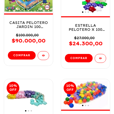
CASITA PELOTERO
ESTRELLA
JARDIN 100
PELOTERO X 100
PELOTAS
NRO1 VR1 PLT100ES
150X90X110CM COD
$100.000,00
COLORES
$27.000,00
FD7786
$90.000,00
PRIMARIOS
$24.300,00
10
%
10
%
OFF
OFF