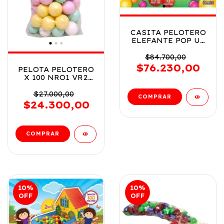
CASITA PELOTERO
ELEFANTE POP UP
CON 75 PELOTAS
COD FD277950
$84.700,00
$76.230,00
PELOTA PELOTERO
X 100 NRO1 VR2
PLT100 COLORES
PASTEL
$27.000,00
$24.300,00
10
%
10
%
OFF
OFF