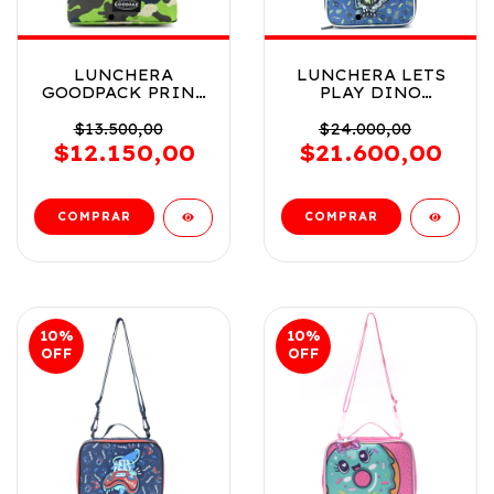
LUNCHERA
LUNCHERA LETS
GOODPACK PRINT
PLAY DINO
CAMUFLADO
TRUCKS PVC
VERDE COD 42340
ESTAMPADA COD
$13.500,00
$24.000,00
35397
$12.150,00
$21.600,00
10
%
10
%
OFF
OFF