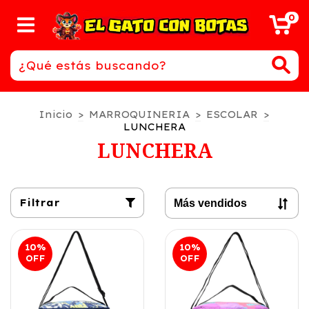
0
Inicio
>
MARROQUINERIA
>
ESCOLAR
>
LUNCHERA
LUNCHERA
Filtrar
10
%
10
%
OFF
OFF