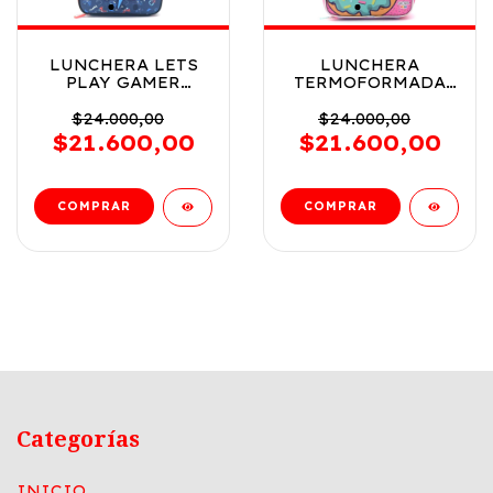
LUNCHERA LETS
LUNCHERA
PLAY GAMER
TERMOFORMADA
JOYSTICK COD
CON CORREA
35405
KAWAI DONUT
$24.000,00
$24.000,00
COD 43083
$21.600,00
$21.600,00
Categorías
INICIO