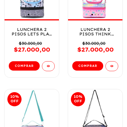
LUNCHERA 2
LUNCHERA 2
PISOS LETS PLAY
PISOS THINK
C/CORREA SKORA
HAPPY C/CORREA
COD 43091
SKORA COD 43128
$30.000,00
$30.000,00
$27.000,00
$27.000,00
10
%
10
%
OFF
OFF