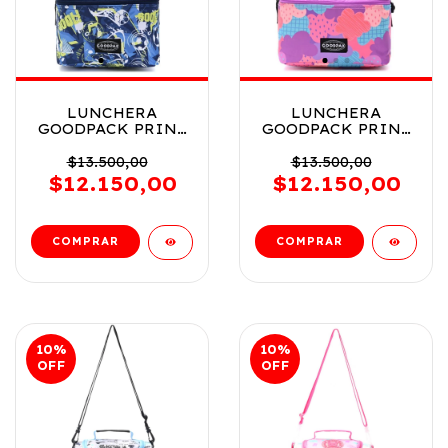
LUNCHERA
LUNCHERA
GOODPACK PRINT
GOODPACK PRINT
FUTBOL COD 42342
NUBES COD 42344
$13.500,00
$13.500,00
$12.150,00
$12.150,00
10
%
10
%
OFF
OFF