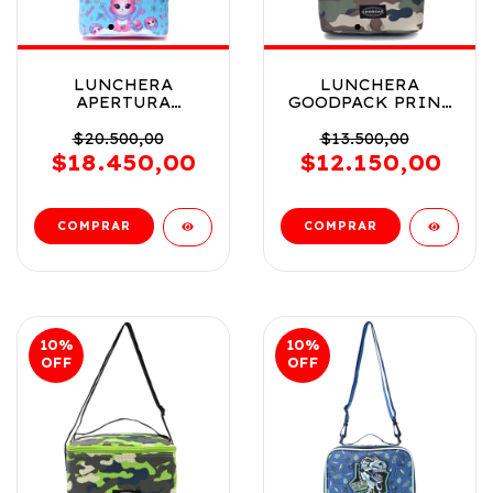
LUNCHERA
LUNCHERA
APERTURA
GOODPACK PRINT
SUPERIOR SKORA
CAMUFLADO COD
CATICORNIO COD
37558
$20.500,00
$13.500,00
43125
$18.450,00
$12.150,00
10
%
10
%
OFF
OFF