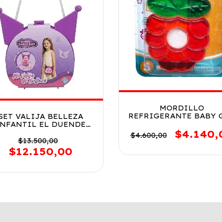
MORDILLO
REFRIGERANTE BABY 
SET VALIJA BELLEZA
VR3 53112 FRUTILL
INFANTIL EL DUENDE
$4.140,
UL VIOLETA COD 8454
$4.600,00
$13.500,00
$12.150,00