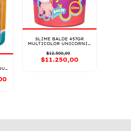
SLIME BALDE 457GR
MULTICOLOR UNICORNIO
COD 3761
$12.500,00
$11.250,00
GUS
A
00