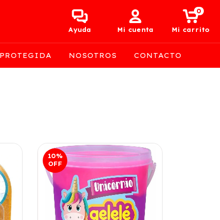
0
Ayuda
Mi cuenta
Mi carrito
 PROTEGIDA
NOSOTROS
CONTACTO
10
%
OFF