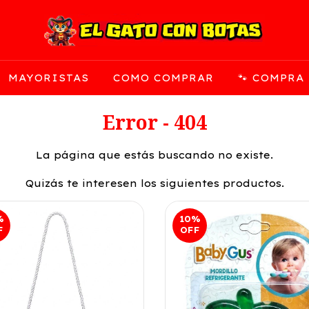
MAYORISTAS
COMO COMPRAR
🐾 COMPRA
Error - 404
La página que estás buscando no existe.
Quizás te interesen los siguientes productos.
%
10
%
F
OFF