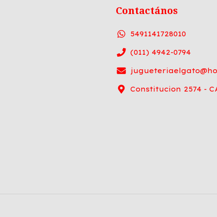
Contactános
5491141728010
(011) 4942-0794
jugueteriaelgato@ho
Constitucion 2574 -